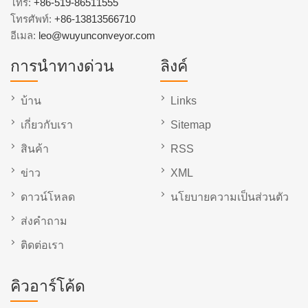
โทร:
+86-519-86511555
โทรศัพท์:
+86-13813566710
อีเมล:
leo@wuyunconveyor.com
การนำทางด่วน
ลิงค์
บ้าน
Links
เกี่ยวกับเรา
Sitemap
สินค้า
RSS
ข่าว
XML
ดาวน์โหลด
นโยบายความเป็นส่วนตัว
ส่งคำถาม
ติดต่อเรา
คิวอาร์โค้ด