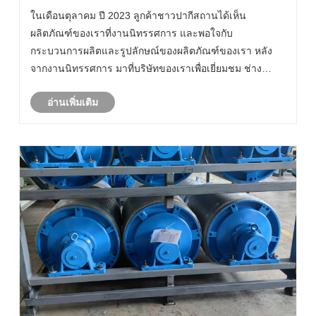
ในเดือนตุลาคม ปี 2023 ลูกค้าชาวปากีสถานได้เห็น
ผลิตภัณฑ์ของเราที่งานนิทรรศการ และพอใจกับ
กระบวนการผลิตและรูปลักษณ์ของผลิตภัณฑ์ของเรา หลัง
จากงานนิทรรศการ มาที่บริษัทของเราเพื่อเยี่ยมชม ช่าง
เทคนิคและลูกค้าของเราอธิบายพารามิเตอร์ทางเทคนิค
อ่านเพิ่มเติม
กระบวนการผลิตและมาตรฐานการตรวจสอบอย่างละเอียด
และตรวจสอบกับวัตถุจร......