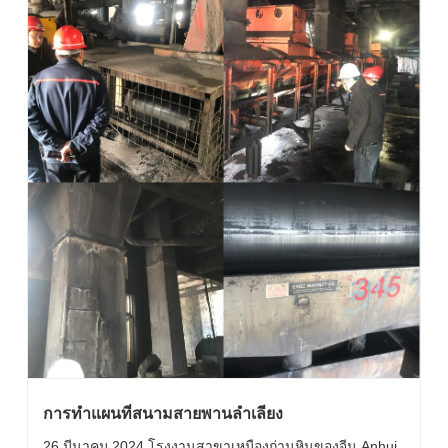
การทำแผนที่สนามสายพานลำเลียง
26 มีนาคม 2024 โรงงานสาขาเหมืองถ่านหินของจีน Anhui