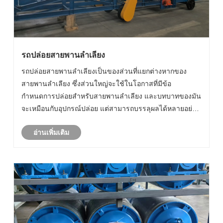
รถปล่อยสายพานลำเลียง
รถปล่อยสายพานลำเลียงเป็นของส่วนที่แยกต่างหากของ
สายพานลำเลียง ซึ่งส่วนใหญ่จะใช้ในโอกาสที่มีข้อ
กำหนดการปล่อยสำหรับสายพานลำเลียง และบทบาทของมัน
จะเหมือนกับอุปกรณ์ปล่อย แต่สามารถบรรลุผลได้หลายอย่าง
-ผ้าจุดและผ้าจุดที่แตกต่างกัน
อ่านเพิ่มเติม