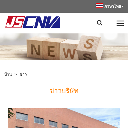
ภาษาไทย
บ้าน
>
ข่าว
ข่าวบริษัท